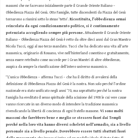
massoni che ne facevano inizialmente parte il Grande Oriente Italiano –
Obbedienza Piazza del Gesù. Otto Famiglie, tutte discendenti da Piazza del Gesù
tornarono a riunirsi sotto lo stesso ‘tetto’.
Ricostituita, l’obbedienza ormai
svincolata da ogni condizionamento politico, si è continuamente
potenziata accogliendo sempre più persone.
Attualmente il Grande Oriente
Italiano – Obbedienza Piazza del Gesù è retto da oltre dieci anni dal Gran Maestro
Nicola Tucci, oggi al suo terzo mandato. Tucci che ha dedicato una vita all’arte
massonica, originario di Rossano, vive nell’hinterland cosentino e gratuitamente,
senza essere retribuito come succede per i Gran Maestri di altre obbedienze,
auspica da sempre la riunificazione dell’intero universo massonico.
‘’L’unica Obbedienza – afferma Tucci – che ha il diritto di avvalersi della
definizione di Obbedienza Piazza del Gesù è la nostra. Non solo perché l’ordine
nazionale era stato unificato negli anni ’70, ma soprattutto perché la nostra
Famiglia ha ereditato il senso spirituale della scissione del 1908 le cui vere cause
vanno ricercate in un diverso modo di intendere la tradizione massonica
rivendicando la libertà di coscienza di ogni fratello massone.
Vi sono molti
massoni che farebbero bene e meglio se stessero fuori dai Templi
perché nella loro vita hanno diversi scheletri nell’armadio, sia a livello
personale sia a livello penale. Dovrebbero essere tutti sbattuti fuori