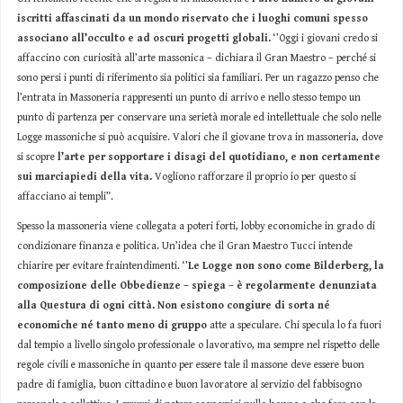
iscritti affascinati da un mondo riservato che i luoghi comuni spesso
associano all’occulto e ad oscuri progetti globali.
‘’Oggi i giovani credo si
affaccino con curiosità all’arte massonica – dichiara il Gran Maestro – perché si
sono persi i punti di riferimento sia politici sia familiari. Per un ragazzo penso che
l’entrata in Massoneria rappresenti un punto di arrivo e nello stesso tempo un
punto di partenza per conservare una serietà morale ed intellettuale che solo nelle
Logge massoniche si può acquisire. Valori che il giovane trova in massoneria, dove
si scopre
l’arte per sopportare i disagi del quotidiano, e non certamente
sui marciapiedi della vita.
Vogliono rafforzare il proprio io per questo si
affacciano ai templi”.
Spesso la massoneria viene collegata a poteri forti, lobby economiche in grado di
condizionare finanza e politica. Un’idea che il Gran Maestro Tucci intende
chiarire per evitare fraintendimenti. ‘’
Le Logge non sono come Bilderberg, la
composizione delle Obbedienze – spiega – è regolarmente denunziata
alla Questura di ogni città. Non esistono congiure di sorta né
economiche né tanto meno di gruppo
atte a speculare. Chi specula lo fa fuori
dal tempio a livello singolo professionale o lavorativo, ma sempre nel rispetto delle
regole civili e massoniche in quanto per essere tale il massone deve essere buon
padre di famiglia, buon cittadino e buon lavoratore al servizio del fabbisogno