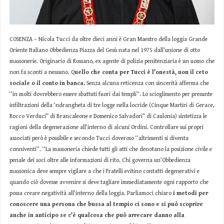
COSENZA – Nicola Tucci da oltre dieci anni è Gran Maestro della loggia Grande
Oriente Italiano Obbedienza Piazza del Gesù nata nel 1975 dall’unione di otto
massonerie. Originario di Rossano, ex agente di polizia penitenziaria è un uomo che
non fa sconti a nessuno. Q
uello che conta per Tucci è l’onestà, non il ceto
sociale o il conto in banca.
Senza alcuna reticenza con sincerità afferma che
‘’in molti dovrebbero essere sbattuti fuori dai templi’’. Lo scioglimento per presunte
infiltrazioni della ‘ndrangheta di tre logge nella locride (Cinque Martiri di Gerace,
Rocco Verduci” di Brancaleone e Domenico Salvadori” di Caulonia) sintetizza le
ragioni della degenerazione all’interno di alcuni Ordini. Controllare sui propri
associati però è possibile e secondo Tucci doveroso ‘’altrimenti si diventa
conniventi’’. ‘’La massoneria chiede tutti gli atti che denotano la posizione civile e
penale dei soci oltre alle informazioni di rito. Chi governa un’Obbedienza
massonica deve sempre vigilare a che i Fratelli evitino contatti degenerativi e
quando ciò dovesse avvenire si deve tagliare immediatamente ogni rapporto che
possa creare negatività all’interno della loggia. Parliamoci chiaro
i metodi per
conoscere una persona che bussa al tempio ci sono e si può scoprire
anche in anticipo se c’è qualcosa che può arrecare danno alla