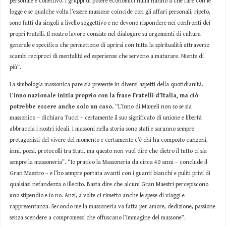
personale e collettivo. I gruppi di potere economici nulla hanno a che fare con le
logge e se qualche volta l’essere massone coincide con gli affari personali, ripeto,
sono fatti da singoli a livello soggettivo e ne devono rispondere nei confronti dei
propri Fratelli. Il nostro lavoro consiste nel dialogare su argomenti di cultura
generale e specifica che permettono di aprirsi con tutta la spiritualità attraverso
scambi reciproci di mentalità ed esperienze che servono a maturare. Niente di
più”.
La simbologia massonica pare sia presente in diversi aspetti della quotidianità.
L’
inno nazionale inizia proprio con la frase Fratelli d’Italia, ma ciò
potrebbe essere anche solo un caso.
“L’inno di Mameli non so se sia
massonico – dichiara Tucci – certamente il suo significato di unione e libertà
abbraccia i nostri ideali. I massoni nella storia sono stati e saranno sempre
protagonisti del vivere del momento e certamente c’è chi ha composto canzoni,
inni, poesi, protocolli tra Stati, ma questo non vuol dire che dietro il tutto ci sia
sempre la massoneria”. “Io pratico la Massoneria da circa 40 anni – conclude il
Gran Maestro – e l’ho sempre portata avanti con i guanti bianchi e puliti privi di
qualsiasi nefandezza o illecito. Basta dire che alcuni Gran Maestri percepiscono
uno stipendio e io no. Anzi, a volte ci rimetto anche le spese di viaggi e
rappresentanza. Secondo me la massoneria va fatta per amore, dedizione, passione
senza scendere a compromessi che offuscano l’immagine del massone”.