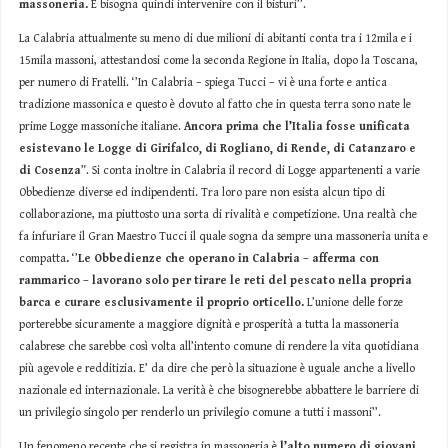
massoneria.
E bisogna quindi intervenire con il bisturi’’.
La Calabria attualmente su meno di due milioni di abitanti conta tra i 12mila e i
15mila massoni, attestandosi come la seconda Regione in Italia, dopo la Toscana,
per numero di Fratelli. ‘’In Calabria – spiega Tucci – vi è una forte e antica
tradizione massonica e questo è dovuto al fatto che in questa terra sono nate le
prime Logge massoniche italiane.
Ancora prima che l’Italia fosse unificata
esistevano le Logge di Girifalco, di Rogliano, di Rende, di Catanzaro e
di Cosenza
”. Si conta inoltre in Calabria il record di Logge appartenenti a varie
Obbedienze diverse ed indipendenti. Tra loro pare non esista alcun tipo di
collaborazione, ma piuttosto una sorta di rivalità e competizione. Una realtà che
fa infuriare il Gran Maestro Tucci il quale sogna da sempre una massoneria unita e
compatta
.
‘’
Le Obbedienze che operano in Calabria – afferma con
rammarico – lavorano solo per tirare le reti del pescato nella propria
barca e curare esclusivamente il proprio orticello.
L’unione delle forze
porterebbe sicuramente a maggiore dignità e prosperità a tutta la massoneria
calabrese che sarebbe così volta all’intento comune di rendere la vita quotidiana
più agevole e redditizia. E’ da dire che però la situazione è uguale anche a livello
nazionale ed internazionale. La verità è che bisognerebbe abbattere le barriere di
un privilegio singolo per renderlo un privilegio comune a tutti i massoni’’.
Un fenomeno recente che si registra in massoneria è
l’alto numero di giovani