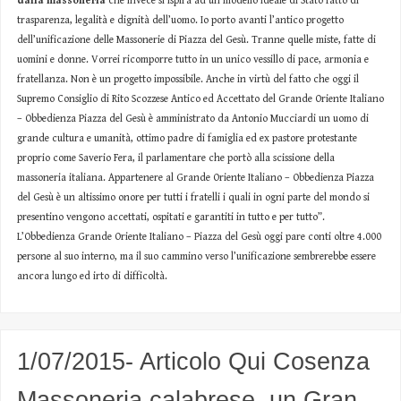
dalla massoneria
che invece si ispira ad un modello ideale di Stato fatto di
trasparenza, legalità e dignità dell’uomo. Io porto avanti l’antico progetto
dell’unificazione delle Massonerie di Piazza del Gesù. Tranne quelle miste, fatte di
uomini e donne. Vorrei ricomporre tutto in un unico vessillo di pace, armonia e
fratellanza. Non è un progetto impossibile. Anche in virtù del fatto che oggi il
Supremo Consiglio di Rito Scozzese Antico ed Accettato del Grande Oriente Italiano
– Obbedienza Piazza del Gesù è amministrato da Antonio Mucciardi un uomo di
grande cultura e umanità, ottimo padre di famiglia ed ex pastore protestante
proprio come Saverio Fera, il parlamentare che portò alla scissione della
massoneria italiana. Appartenere al Grande Oriente Italiano – Obbedienza Piazza
del Gesù è un altissimo onore per tutti i fratelli i quali in ogni parte del mondo si
presentino vengono accettati, ospitati e garantiti in tutto e per tutto”.
L’Obbedienza Grande Oriente Italiano – Piazza del Gesù oggi pare conti oltre 4.000
persone al suo interno, ma il suo cammino verso l’unificazione sembrerebbe essere
ancora lungo ed irto di difficoltà.
1/07/2015- Articolo Qui Cosenza
Massoneria calabrese, un Gran