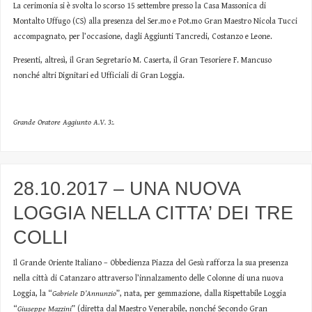
La cerimonia si è svolta lo scorso 15 settembre presso la Casa Massonica di
Montalto Uffugo (CS) alla presenza del Ser.mo e Pot.mo Gran Maestro Nicola Tucci
accompagnato, per l’occasione, dagli Aggiunti Tancredi, Costanzo e Leone.
Presenti, altresì, il Gran Segretario M. Caserta, il Gran Tesoriere F. Mancuso
nonché altri Dignitari ed Ufficiali di Gran Loggia.
Grande Oratore Aggiunto A.V. 3:.
28.10.2017 – UNA NUOVA
LOGGIA NELLA CITTA’ DEI TRE
COLLI
Il Grande Oriente Italiano – Obbedienza Piazza del Gesù rafforza la sua presenza
nella città di Catanzaro attraverso l’innalzamento delle Colonne di una nuova
Loggia, la “
Gabriele D’Annunzio
”, nata, per gemmazione, dalla Rispettabile Loggia
“
Giuseppe Mazzini
” (diretta dal Maestro Venerabile, nonché Secondo Gran