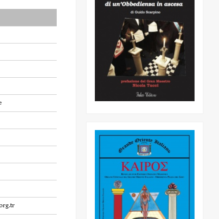
e
rg.tr