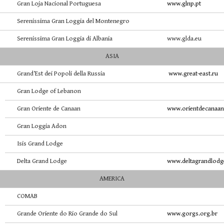
Gran Loja Nacional Portuguesa
www.glnp.pt
Serenissima Gran Loggia del Montenegro
Serenissima Gran Loggia di Albania
www.glda.eu
ASIA
Grand’Est dei Popoli della Russia
www.great-east.ru
Gran Lodge of Lebanon
Gran Oriente de Canaan
www.orientdecanaa
Gran Loggia Adon
Isis Grand Lodge
Delta Grand Lodge
www.deltagrandlod
AMERICA
COMAB
Grande Oriente do Rio Grande do Sul
www.gorgs.org.br