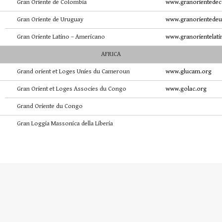
Gran Oriente de Colombia
www.granorientedec
Gran Oriente de Uruguay
www.granorientedeu
Gran Oriente Latino – Americano
www.granorientelat
AFRICA
Grand orient et Loges Unies du Cameroun
www.glucam.org
Gran Orient et Loges Associes du Congo
www.golac.org
Grand Oriente du Congo
Gran Loggia Massonica della Liberia