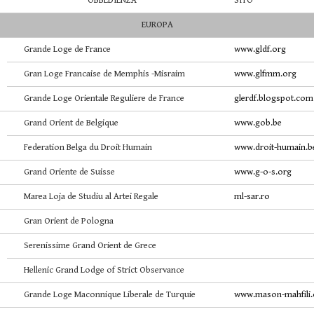
OBBEDIENZA
SITO
EUROPA
Grande Loge de France
www.gldf.org
Gran Loge Francaise de Memphis -Misraim
www.glfmm.org
Grande Loge Orientale Reguliere de France
glerdf.blogspot.com
Grand Orient de Belgique
www.gob.be
Federation Belga du Droit Humain
www.droit-humain.b
Grand Oriente de Suisse
www.g-o-s.org
Marea Loja de Studiu al Artei Regale
ml-sar.ro
Gran Orient de Pologna
Serenissime Grand Orient de Grece
Hellenic Grand Lodge of Strict Observance
Grande Loge Maconnique Liberale de Turquie
www.mason-mahfili.o