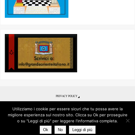
PRIVACY POLICY
Se desideri ottenere un primo contatto per diventare Libero Muratore
clicca qui
Utilizziamo i cookie per essere sicuri che tu possa avere la
migliore esperienza sul nostro sito. Clicca su Ok per proseguire
o su "Leggi di piú" per leggere l'informativa completa.
© 2017 - Grande Oriente Italiano - Obbedienza Piazza del Gesù
Ok
No
Leggi di più
POWERED BY
PARABOLA
&
WORDPRESS.