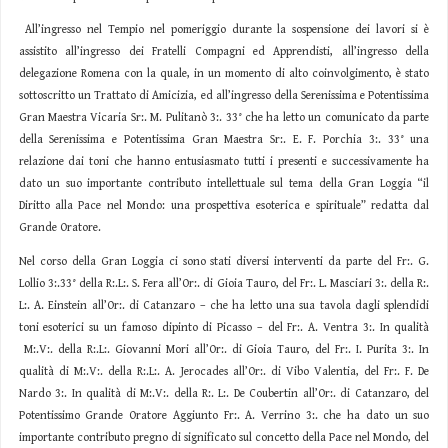
All’ingresso nel Tempio nel pomeriggio durante la sospensione dei lavori si è
assistito all’ingresso dei Fratelli Compagni ed Apprendisti, all’ingresso della
delegazione Romena con la quale, in un momento di alto coinvolgimento, è stato
sottoscritto un Trattato di Amicizia, ed all’ingresso della Serenissima e Potentissima
Gran Maestra Vicaria Sr:. M. Pulitanò 3:. 33° che ha letto un comunicato da parte
della Serenissima e Potentissima Gran Maestra Sr:. E. F. Porchia 3:. 33° una
relazione dai toni che hanno entusiasmato tutti i presenti e successivamente ha
dato un suo importante contributo intellettuale sul tema della Gran Loggia “il
Diritto alla Pace nel Mondo: una prospettiva esoterica e spirituale” redatta dal
Grande Oratore.
Nel corso della Gran Loggia ci sono stati diversi interventi da parte del Fr:. G.
Lollio 3:.33° della R:.L:. S. Fera all’Or:. di Gioia Tauro, del Fr:. L. Masciari 3:. della R:.
L:. A. Einstein all’Or:. di Catanzaro – che ha letto una sua tavola dagli splendidi
toni esoterici su un famoso dipinto di Picasso – del Fr:. A. Ventra 3:. In qualità
M:.V:. della R:.L:. Giovanni Mori all’Or:. di Gioia Tauro, del Fr:. I. Purita 3:. In
qualità di M:.V:. della R:.L:. A. Jerocades all’Or:. di Vibo Valentia, del Fr:. F. De
Nardo 3:. In qualità di M:.V:. della R:. L:. De Coubertin all’Or:. di Catanzaro, del
Potentissimo Grande Oratore Aggiunto Fr:. A. Verrino 3:. che ha dato un suo
importante contributo pregno di significato sul concetto della Pace nel Mondo, del