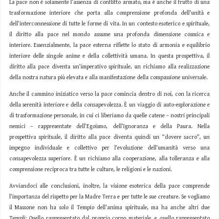
La pace non è solamente l’assenza di conflitto armato, ma è anche il frutto di una
trasformazione interiore che porta alla comprensione profonda dell’unità e
dell’interconnessione di tutte le forme di vita. In un contesto esoterico e spirituale,
il diritto alla pace nel mondo assume una profonda dimensione cosmica e
interiore. Essenzialmente, la pace esterna riflette lo stato di armonia e equilibrio
interiore delle singole anime e della collettività umana. In questa prospettiva, il
diritto alla pace diventa un’imperativo spirituale, un richiamo alla realizzazione
della nostra natura più elevata e alla manifestazione della compassione universale.
Anche il cammino iniziatico verso la pace comincia dentro di noi, con la ricerca
della serenità interiore e della consapevolezza. È un viaggio di auto-esplorazione e
di trasformazione personale, in cui ci liberiamo da quelle catene – nostri principali
nemici – rappresentate dell’Egoismo, dell’Ignoranza e della Paura. Nella
prospettiva spirituale, il diritto alla pace diventa quindi un “dovere sacro”, un
impegno individuale e collettivo per l’evoluzione dell’umanità verso una
consapevolezza superiore. È un richiamo alla cooperazione, alla tolleranza e alla
comprensione reciproca tra tutte le culture, le religioni e le nazioni.
Avviandoci alle conclusioni, inoltre, la visione esoterica della pace comprende
l’importanza del rispetto per la Madre Terra e per tutte le sue creature. Se vogliamo
il Massone non ha solo il Tempio dell’anima spirituale, ma ha anche altri due
Templi: Quello rappresentato dal proprio corpo materiale, e quello rappresentato