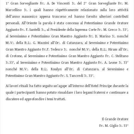
1° Gran Sorvegliante Fr:. A. De Vincenti 3:. del 2° Gran Sorvegliante Fr:. M.
Marcellino 3:. i quali hanno rispettivamente relazionato sulla loro attività
dell’anno massonico appena trascorso ed hanno fornito ulteriori contributi
personali. All’Oriente la parola è stata concessa al Potentissimo Grande Oratore
Aggiunto Fr:. F. Santelli 3:., al Presidente della Suprema Corte Fr:. M. Greco 3:. 33°,
al Serenissimo e Potentissimo Gran Maestro Aggiunto Fr:. D. Marino 3:. nonché
M:.V:. della R:.L:. G. Mazzini all’Or:. di Catanzaro, al Serenissimo e Potentissimo
Gran Maestro Aggiunto Fr:.F. Tedesco 3:. nonché M:.V:. della R:.L:. Hiram all’Or:.
di Crotone, al Serenissimo e Potentissimo Gran Maestro Aggiunto Fr:. C. Stelitano
3:.33°, al Serenissimo e Potentissimo Gran Maestro Aggiunto Fr:. A. Leone 3:. 33°
nonché M:.V:. della R:.L:. Rosslyn all’Or:. di Catanzaro, al Serenissimo e
Potentissimo Gran Maestro Aggiunto Fr:. S. Tancredi 3:. 33°.
Ai lavori rituali ha fatto seguito un’agape all’interno dell’Hotel Principe durante la
quale i partecipanti hanno potuto rinsaldare i loro legami fraterni e continuare a
discutere ed approfondire i temi trattati.
Il Grande Oratore
Fr:. M. Giglio 3:. 33°