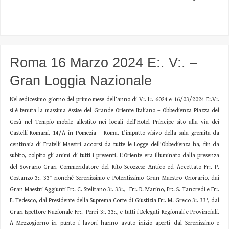
Roma 16 Marzo 2024 E:. V:. –
Gran Loggia Nazionale
Nel sedicesimo giorno del primo mese dell’anno di V:. L:. 6024 e 16/03/2024 E:.V:.
si è tenuta la massima Assise del Grande Oriente Italiano – Obbedienza Piazza del
Gesù nel Tempio mobile allestito nei locali dell’Hotel Principe sito alla via dei
Castelli Romani, 14/A in Pomezia – Roma. L’impatto visivo della sala gremita da
centinaia di Fratelli Maestri accorsi da tutte le Logge dell’Obbedienza ha, fin da
subito, colpito gli animi di tutti i presenti. L’Oriente era illuminato dalla presenza
del Sovrano Gran Commendatore del Rito Scozzese Antico ed Accettato Fr:. P.
Costanzo 3:. 33° nonché Serenissimo e Potentissimo Gran Maestro Onorario, dai
Gran Maestri Aggiunti Fr:. C. Stelitano 3:. 33:., Fr:. D. Marino, Fr:. S. Tancredi e Fr:.
F. Tedesco, dal Presidente della Suprema Corte di Giustizia Fr:. M. Greco 3:. 33°, dal
Gran Ispettore Nazionale Fr:. Perri 3:. 33:., e tutti i Delegati Regionali e Provinciali.
A Mezzogiorno in punto i lavori hanno avuto inizio aperti dal Serenissimo e