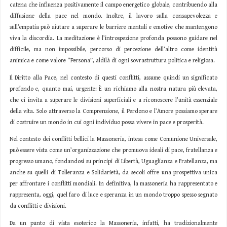
catena che influenza positivamente il campo energetico globale, contribuendo alla
diffusione della pace nel mondo. Inoltre, il lavoro sulla consapevolezza e
sull’empatia può aiutare a superare le barriere mentali e emotive che mantengono
viva la discordia. La meditazione è l’introspezione profonda possono guidare nel
difficile, ma non impossibile, percorso di percezione dell’altro come identità
animica e come valore “Persona”, aldilà di ogni sovrastruttura politica e religiosa.
Il Diritto alla Pace, nel contesto di questi conflitti, assume quindi un significato
profondo e, quanto mai, urgente: È un richiamo alla nostra natura più elevata,
che ci invita a superare le divisioni superficiali e a riconoscere l’unità essenziale
della vita. Solo attraverso la Comprensione, il Perdono e l’Amore possiamo sperare
di costruire un mondo in cui ogni individuo possa vivere in pace e prosperità.
Nel contesto dei conflitti bellici la Massoneria, intesa come Comunione Universale,
può essere vista come un’organizzazione che promuova ideali di pace, fratellanza e
progresso umano, fondandosi su principi di Libertà, Uguaglianza e Fratellanza, ma
anche su quelli di Tolleranza e Solidarietà, da secoli offre una prospettiva unica
per affrontare i conflitti mondiali. In definitiva, la massoneria ha rappresentato e
rappresenta, oggi, quel faro di luce e speranza in un mondo troppo spesso segnato
da conflitti e divisioni.
Da un punto di vista esoterico la Massoneria, infatti, ha tradizionalmente