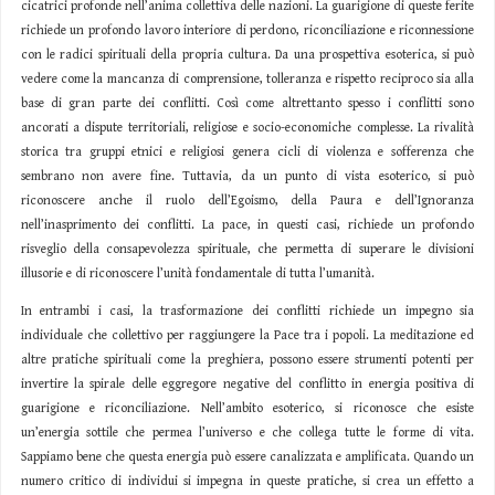
cicatrici profonde nell’anima collettiva delle nazioni. La guarigione di queste ferite
richiede un profondo lavoro interiore di perdono, riconciliazione e riconnessione
con le radici spirituali della propria cultura. Da una prospettiva esoterica, si può
vedere come la mancanza di comprensione, tolleranza e rispetto reciproco sia alla
base di gran parte dei conflitti. Così come altrettanto spesso i conflitti sono
ancorati a dispute territoriali, religiose e socio-economiche complesse. La rivalità
storica tra gruppi etnici e religiosi genera cicli di violenza e sofferenza che
sembrano non avere fine. Tuttavia, da un punto di vista esoterico, si può
riconoscere anche il ruolo dell’Egoismo, della Paura e dell’Ignoranza
nell’inasprimento dei conflitti. La pace, in questi casi, richiede un profondo
risveglio della consapevolezza spirituale, che permetta di superare le divisioni
illusorie e di riconoscere l’unità fondamentale di tutta l’umanità.
In entrambi i casi, la trasformazione dei conflitti richiede un impegno sia
individuale che collettivo per raggiungere la Pace tra i popoli. La meditazione ed
altre pratiche spirituali come la preghiera, possono essere strumenti potenti per
invertire la spirale delle eggregore negative del conflitto in energia positiva di
guarigione e riconciliazione. Nell’ambito esoterico, si riconosce che esiste
un’energia sottile che permea l’universo e che collega tutte le forme di vita.
Sappiamo bene che questa energia può essere canalizzata e amplificata. Quando un
numero critico di individui si impegna in queste pratiche, si crea un effetto a