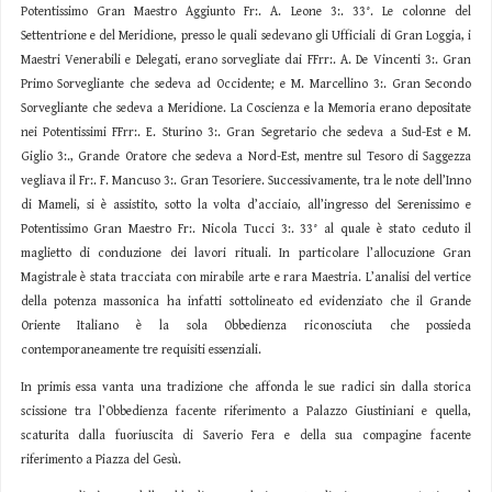
Potentissimo Gran Maestro Aggiunto Fr:. A. Leone 3:. 33°. Le colonne del
Settentrione e del Meridione, presso le quali sedevano gli Ufficiali di Gran Loggia, i
Maestri Venerabili e Delegati, erano sorvegliate dai FFrr:. A. De Vincenti 3:. Gran
Primo Sorvegliante che sedeva ad Occidente; e M. Marcellino 3:. Gran Secondo
Sorvegliante che sedeva a Meridione. La Coscienza e la Memoria erano depositate
nei Potentissimi FFrr:. E. Sturino 3:. Gran Segretario che sedeva a Sud-Est e M.
Giglio 3:., Grande Oratore che sedeva a Nord-Est, mentre sul Tesoro di Saggezza
vegliava il Fr:. F. Mancuso 3:. Gran Tesoriere. Successivamente, tra le note dell’Inno
di Mameli, si è assistito, sotto la volta d’acciaio, all’ingresso del Serenissimo e
Potentissimo Gran Maestro Fr:. Nicola Tucci 3:. 33° al quale è stato ceduto il
maglietto di conduzione dei lavori rituali. In particolare l’allocuzione Gran
Magistrale è stata tracciata con mirabile arte e rara Maestria. L’analisi del vertice
della potenza massonica ha infatti sottolineato ed evidenziato che il Grande
Oriente Italiano è la sola Obbedienza riconosciuta che possieda
contemporaneamente tre requisiti essenziali.
In primis essa vanta una tradizione che affonda le sue radici sin dalla storica
scissione tra l’Obbedienza facente riferimento a Palazzo Giustiniani e quella,
scaturita dalla fuoriuscita di Saverio Fera e della sua compagine facente
riferimento a Piazza del Gesù.