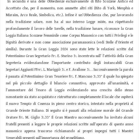
In secundis è una delle Obbedienze esclusivamente di Rito Scozzese Antico ed
Accettato che, per il momento, non ammette altri riti (Rito di York, Menphis e
Misraim, Arco Reale, Simbolico, etc.). Infine è un’Obbedienza che, pur lavorando
nella tradizione solare, non ha al suo interno Logge miste, ma rispettando
profondamente il lavoro delle Sorelle, nella tradizione lunare, riconosce la Gran
Loggia Italiana Scozzese Femminile come Corpus Massonico con tutti i Privilegi e le
Dignità derivate e non come associazione paramassonica (vedi Stelle d’Oriente et
similia). Durante la Gran Loggia 2024 sono state lette le relazioni scritte dal
Potentissimo Gran Segretario Fr:. E. Sturino 3:. incentrata sull’ l’attività della Gran
Segreteria evidenziandone l’importante contributo degli instancabili Gran
Segretari Aggiunti FFrr:. L. Mariggiò 3:. e F. Avallone 3:. . Successivamente la parola
è passata al Potentissimo Gran Tesoriere Fr:. F. Mancuso 3:.33° il quale ha spiegato
nel più piccolo dettaglio il bilancio consuntivo, approvato all’unanimità, e
l’ammontare del Tesoro di Loggia evidenziando una crescita dello stesso
nonostante sia stato acquistato e ristrutturato completamente il locale che ospiterà
il nuovo Tempio di Cosenza in pieno centro storico, intestato nella proprietà al
Grande Oriente Italiano. Di seguito si è passati alla relazione morale del Grande
Oratore Fr:. M. Giglio 3:.33° Il Gran Maestro successivamente ha invitato alcuni
Fratelli presenti a leggere le proprie relazioni scritte sull’operato di questo anno
massonico appena trascorso richiamando ai propri impegni tutti i Maestri
Venerabili presenti sull’importanza del proselitismo.