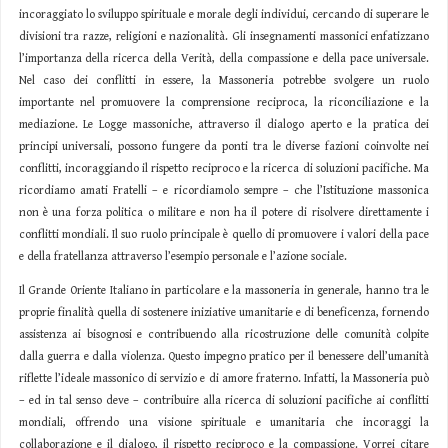
incoraggiato lo sviluppo spirituale e morale degli individui, cercando di superare le
divisioni tra razze, religioni e nazionalità. Gli insegnamenti massonici enfatizzano
l’importanza della ricerca della Verità, della compassione e della pace universale.
Nel caso dei conflitti in essere, la Massoneria potrebbe svolgere un ruolo
importante nel promuovere la comprensione reciproca, la riconciliazione e la
mediazione. Le Logge massoniche, attraverso il dialogo aperto e la pratica dei
principi universali, possono fungere da ponti tra le diverse fazioni coinvolte nei
conflitti, incoraggiando il rispetto reciproco e la ricerca di soluzioni pacifiche. Ma
ricordiamo amati Fratelli – e ricordiamolo sempre – che l’Istituzione massonica
non è una forza politica o militare e non ha il potere di risolvere direttamente i
conflitti mondiali. Il suo ruolo principale è quello di promuovere i valori della pace
e della fratellanza attraverso l’esempio personale e l’azione sociale.
Il Grande Oriente Italiano in particolare e la massoneria in generale, hanno tra le
proprie finalità quella di sostenere iniziative umanitarie e di beneficenza, fornendo
assistenza ai bisognosi e contribuendo alla ricostruzione delle comunità colpite
dalla guerra e dalla violenza. Questo impegno pratico per il benessere dell’umanità
riflette l’ideale massonico di servizio e di amore fraterno. Infatti, la Massoneria può
– ed in tal senso deve – contribuire alla ricerca di soluzioni pacifiche ai conflitti
mondiali, offrendo una visione spirituale e umanitaria che incoraggi la
collaborazione e il dialogo, il rispetto reciproco e la compassione. Vorrei citare