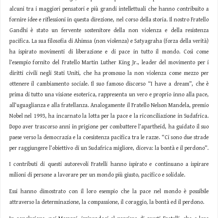
alcuni tra i maggiori pensatori e più grandi intellettuali che hanno contribuito a
fornire idee e riflessioni in questa direzione, nel corso della storia. Il nostro Fratello
Gandhi è stato un fervente sostenitore della non violenza e della resistenza
pacifica. La sua filosofia di Ahimsa (non violenza) e Satyagraha (forza della verità)
ha ispirato movimenti di liberazione e di pace in tutto il mondo. Così come
l’esempio fornito del Fratello Martin Luther King Jr., leader del movimento per i
diritti civili negli Stati Uniti, che ha promosso la non violenza come mezzo per
ottenere il cambiamento sociale. Il suo famoso discorso “I have a dream”, che è
prima di tutto una visione esoterica, rappresenta un vero e proprio inno alla pace,
all’uguaglianza e alla fratellanza. Analogamente il Fratello Nelson Mandela, premio
Nobel nel 1993, ha incarnato la lotta per la pace e la riconciliazione in Sudafrica.
Dopo aver trascorso anni in prigione per combattere l’apartheid, ha guidato il suo
paese verso la democrazia e la coesistenza pacifica tra le razze. “Ci sono due strade
per raggiungere l’obiettivo di un Sudafrica migliore, diceva: la bontà e il perdono”.
I contributi di questi autorevoli Fratelli hanno ispirato e continuano a ispirare
milioni di persone a lavorare per un mondo più giusto, pacifico e solidale.
Essi hanno dimostrato con il loro esempio che la pace nel mondo è possibile
attraverso la determinazione, la compassione, il coraggio, la bontà ed il perdono.