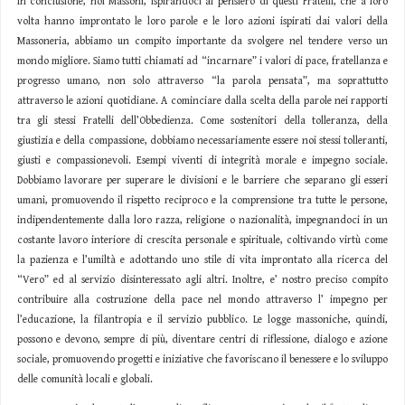
In conclusione, noi Massoni, ispirandoci al pensiero di questi Fratelli, che a loro
volta hanno improntato le loro parole e le loro azioni ispirati dai valori della
Massoneria, abbiamo un compito importante da svolgere nel tendere verso un
mondo migliore. Siamo tutti chiamati ad “incarnare” i valori di pace, fratellanza e
progresso umano, non solo attraverso “la parola pensata”, ma soprattutto
attraverso le azioni quotidiane. A cominciare dalla scelta della parole nei rapporti
tra gli stessi Fratelli dell’Obbedienza. Come sostenitori della tolleranza, della
giustizia e della compassione, dobbiamo necessariamente essere noi stessi tolleranti,
giusti e compassionevoli. Esempi viventi di integrità morale e impegno sociale.
Dobbiamo lavorare per superare le divisioni e le barriere che separano gli esseri
umani, promuovendo il rispetto reciproco e la comprensione tra tutte le persone,
indipendentemente dalla loro razza, religione o nazionalità, impegnandoci in un
costante lavoro interiore di crescita personale e spirituale, coltivando virtù come
la pazienza e l’umiltà e adottando uno stile di vita improntato alla ricerca del
“Vero” ed al servizio disinteressato agli altri. Inoltre, e’ nostro preciso compito
contribuire alla costruzione della pace nel mondo attraverso l’ impegno per
l’educazione, la filantropia e il servizio pubblico. Le logge massoniche, quindi,
possono e devono, sempre di più, diventare centri di riflessione, dialogo e azione
sociale, promuovendo progetti e iniziative che favoriscano il benessere e lo sviluppo
delle comunità locali e globali.