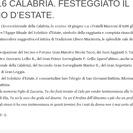
016 CALABRIA. FESTEGGIATO IL
IO D’ESTATE.
Circoscrizionale della Calabria, lo scorso 18 giugno c.a. i Fratelli Massoni di tutti gli
re l’Agape Rituale del Solstizio d’Estate, simbolo della raggiunta e compiuta rinascita
’atmosfera suggestiva ed intrisa di Tradizione Libero Muratoria, le splendide sale de
rtecipazione del Ser.mo e Pot.mo Gran Maestro Nicola Tucci, dei Suoi Aggiunti S. T
ro Onorario Lollio R., del Gran Primo Sorvegliante P. Grillo (quest’ultimo, anche ne
ionale della Calabria), del Secondo Gran Sorvegliante Marino D., del Gran Segretario
li di Gran Loggia.
a del Solstizio d’Estate, è consuetudine fare l’elogio di San Giovanni Battista. Ritor
ttista:
 la memoria Figlio di Zaccaria, Tu che fosti inviato al Cielo per render testimonianza alla 
 di Elia, Tu sei la voce che grida nel deserto. Tu sei il Profeta dell’Altissimo e più che un prof
li stesso ti ha reso testimonianza in questi termini: fra i nati da donna non è mai sorto 
. 3;.