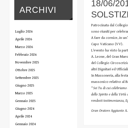
18/06/2
ARCHIVI
SOLSTIZ
Patrocinata dal Collegio 
sono riuniti per celebra
Luglio 2026
A fare da cornice, in un
Aprile 2026
Capo Vaticano (VV).
Marzo 2026
L’evento ha visto la pa
Febbraio 2026
A. Leone, del Gran Maest
Novembre 2025
del Collegio Circoscriz
altri Dignitari ed Ufficia
Ottobre 2025
In Massoneria, alla fest
Settembre 2025
massonico relativo al Ba
Giugno 2025
“
Sei Tu di cui celebriamo
Marzo 2025
dello Spirito e della Virtù
rendesti testimonianza, Eg
Gennaio 2025
Giugno 2024
Gran Oratore Aggiunto A.V
Aprile 2024
Gennaio 2024