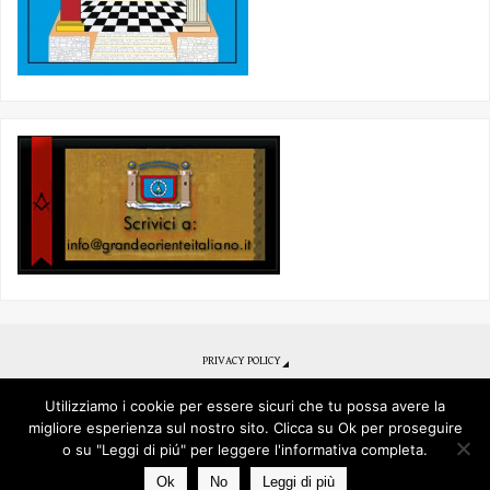
PRIVACY POLICY
Se desideri ottenere un primo contatto per diventare Libero Muratore
clicca qui
Utilizziamo i cookie per essere sicuri che tu possa avere la
migliore esperienza sul nostro sito. Clicca su Ok per proseguire
o su "Leggi di piú" per leggere l'informativa completa.
© 2017 - Grande Oriente Italiano - Obbedienza Piazza del Gesù
Ok
No
Leggi di più