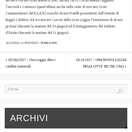
Ser.mo e Pot.mo Gran Maestro, dott. Nicola Tucci, i Gran Maestri Aggiunti
Tancredi e Costanzo (quest’ultimo anche nella veste di Sovrano Gran
Commendatore del R.S.A.A.) nonché alcuni Fratelli provenienti dall’Oriente di
Reggio Calabria. Ad avvalorare i Lavori della Gran Loggia, l’iniziazione di alcuni
profani (durante la sessione del 20 giugno) ed il festeggiamento del Solstizio
d’Estate (durante la sessione del 21 giugno).
AGGIUNGI AI PREFERITI :
PERMALINK
.
«
02/06/2017 – Una Loggia oltre i
28.10.2017 – UNA NUOVA LOGGIA
confini nazionali
NELLA CITTA’ DEI TRE COLLI
»
ARCHIVI