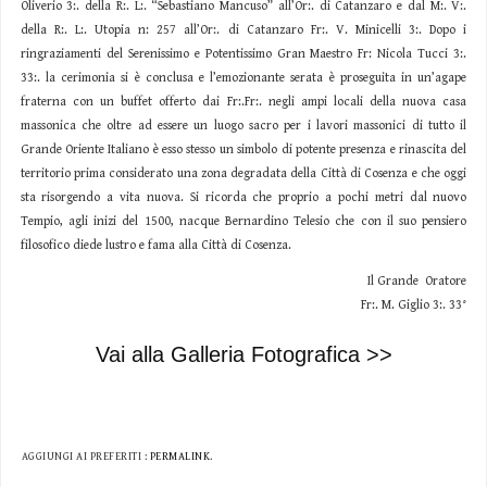
Oliverio 3:. della R:. L:. “Sebastiano Mancuso” all’Or:. di Catanzaro e dal M:. V:.
della R:. L:. Utopia n: 257 all’Or:. di Catanzaro Fr:. V. Minicelli 3:. Dopo i
ringraziamenti del Serenissimo e Potentissimo Gran Maestro Fr: Nicola Tucci 3:.
33:. la cerimonia si è conclusa e l’emozionante serata è proseguita in un’agape
fraterna con un buffet offerto dai Fr:.Fr:. negli ampi locali della nuova casa
massonica che oltre ad essere un luogo sacro per i lavori massonici di tutto il
Grande Oriente Italiano è esso stesso un simbolo di potente presenza e rinascita del
territorio prima considerato una zona degradata della Città di Cosenza e che oggi
sta risorgendo a vita nuova. Si ricorda che proprio a pochi metri dal nuovo
Tempio, agli inizi del 1500, nacque Bernardino Telesio che con il suo pensiero
filosofico diede lustro e fama alla Città di Cosenza.
Il Grande Oratore
Fr:. M. Giglio 3:. 33°
Vai alla Galleria Fotografica >>
AGGIUNGI AI PREFERITI :
PERMALINK
.