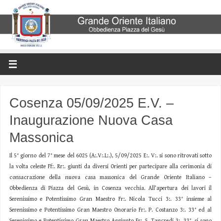
Cosenza 05/09/2025 E.V. –
Inaugurazione Nuova Casa
Massonica
Il 5° giorno del 7° mese del 6025 (A:.V:.L:.), 5/09/2025 E:. V:. si sono ritrovati sotto
la volta celeste Ff:. Rr:. giunti da diversi Orienti per partecipare alla cerimonia di
consacrazione della nuova casa massonica del Grande Oriente Italiano –
Obbedienza di Piazza del Gesù, in Cosenza vecchia. All’apertura dei lavori il
Serenissimo e Potentissimo Gran Maestro Fr:. Nicola Tucci 3:. 33° insieme al
Serenissimo e Potentissimo Gran Maestro Onorario Fr:. P. Costanzo 3:. 33° ed al
Serenissimo e Potentissimo Gran Maestro Aggiunto Fr:. S. Tancredi 3:. 33°, si sono