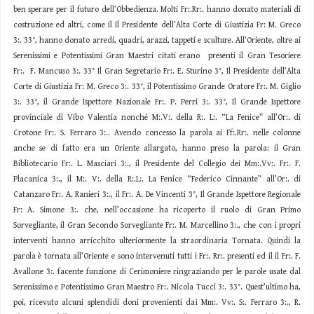
ben sperare per il futuro dell’Obbedienza. Molti Fr:.Rr:. hanno donato materiali di
costruzione ed altri, come il Il Presidente dell’Alta Corte di Giustizia Fr: M. Greco
3:. 33°, hanno donato arredi, quadri, arazzi, tappeti e sculture. All’Oriente, oltre ai
Serenissimi e Potentissimi Gran Maestri citati erano presenti il Gran Tesoriere
Fr:. F. Mancuso 3:. 33° Il Gran Segretario Fr:. E. Sturino 3°, Il Presidente dell’Alta
Corte di Giustizia Fr: M. Greco 3:. 33°, il Potentissimo Grande Oratore Fr:. M. Giglio
3:. 33°, il Grande Ispettore Nazionale Fr:. P. Perri 3:. 33°, Il Grande Ispettore
provinciale di Vibo Valentia nonché M:.V:. della R:. L:. “La Fenice” all’Or:. di
Crotone Fr:. S. Ferraro 3:.. Avendo concesso la parola ai Ff:.Rr:. nelle colonne
anche se di fatto era un Oriente allargato, hanno preso la parola: il Gran
Bibliotecario Fr:. L. Masciari 3:., il Presidente del Collegio dei Mm:.Vv:. Fr:. F.
Placanica 3:., il M:. V:. della R:.L:. La Fenice “Federico Cinnante” all’Or:. di
Catanzaro Fr:. A. Ranieri 3:., il Fr:. A. De Vincenti 3°, Il Grande Ispettore Regionale
Fr: A. Simone 3:. che, nell’occasione ha ricoperto il ruolo di Gran Primo
Sorvegliante, il Gran Secondo Sorvegliante Fr:. M. Marcellino 3:., che con i propri
interventi hanno arricchito ulteriormente la straordinaria Tornata. Quindi la
parola è tornata all’Oriente e sono intervenuti tutti i Fr:. Rr:. presenti ed il il Fr:. F.
Avallone 3:. facente funzione di Cerimoniere ringraziando per le parole usate dal
Serenissimo e Potentissimo Gran Maestro Fr:. Nicola Tucci 3:. 33°. Quest’ultimo ha,
poi, ricevuto alcuni splendidi doni provenienti dai Mm:. Vv:. S:. Ferraro 3:., R.