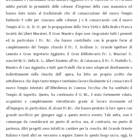
subito portati in prossimità delle colonne d’ingresso della casa massonica ed
hanno dato inizio al tradizionale rito di consacrazione del nuovo Tempio
battendo 9 volte per ciascuno sulle colonne J e B consacrando così il nuovo
Tempio al G:. A:. D:. U:. per la propagazione della Vera Virtù e della Reale e Franca
Società dei Liberi Muratori. Il Gran Maestro dopo aver ringraziato tutti i presenti
ed in particolare i Fr:. Rr:. che hanno contribuito con le proprie forze al
completamento del Tempio citando il Fr:. F. Avallone 3:. Grande Ispettore di
Lamezia e Gran Segretario Aggiunto, il Gran Bibliotecario Fr:. L. Masciari 3:.
nonché M:.V:. Della R:. L:. Albert Einstein all’Or:. di Catanzaro, il Fr:. V. Piattello 3:.
Maestro di Casa Aggiunto, e tutti quei Fratelli che si sono adoperati direttamente o
indirettamente nella riuscita dell’ opera, ha letto un proprio scritto che
sottolineava che dopo tanto tempo e tantissimo lavoro finalmente si è consacrato il
nuovo Tempio intestato all’Obbedienza in Cosenza Vecchia che ha sostituito il
Tempio di Saporito. Questo, ha continuato il G: M:., è stato fortemente voluto,
acquistato e completamente ristrutturato grazie al lavoro incessante ed
all’impegno, in particolare, di alcuni Fr:.Rr:. che hanno prestato la loro opera con
grande sacrificio per giungere oggi a questo storico evento. Tale mèta, non è
comunque da considerarsi un punto di arrivo, ma, al contrario, un punto di
partenza. Altri progetti sono infatti in cantiere per la crescita del Grande Oriente
Italiano e tanti altri ne verranno a seguire. Essere in questo luogo sacro, oggi, fa