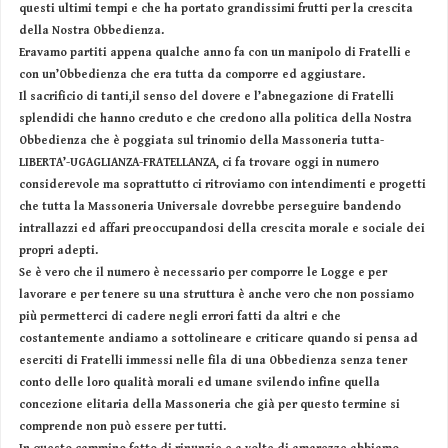
questi ultimi tempi e che ha portato grandissimi frutti per la crescita
della Nostra Obbedienza.
Eravamo partiti appena qualche anno fa con un manipolo di Fratelli e
con un’Obbedienza che era tutta da comporre ed aggiustare.
Il sacrificio di tanti,il senso del dovere e l’abnegazione di Fratelli
splendidi che hanno creduto e che credono alla politica della Nostra
Obbedienza che è poggiata sul trinomio della Massoneria tutta-
LIBERTA’-UGAGLIANZA-FRATELLANZA, ci fa trovare oggi in numero
considerevole ma soprattutto ci ritroviamo con intendimenti e progetti
che tutta la Massoneria Universale dovrebbe perseguire bandendo
intrallazzi ed affari preoccupandosi della crescita morale e sociale dei
propri adepti.
Se è vero che il numero è necessario per comporre le Logge e per
lavorare e per tenere su una struttura è anche vero che non possiamo
più permetterci di cadere negli errori fatti da altri e che
costantemente andiamo a sottolineare e criticare quando si pensa ad
eserciti di Fratelli immessi nelle fila di una Obbedienza senza tener
conto delle loro qualità morali ed umane svilendo infine quella
concezione elitaria della Massoneria che già per questo termine si
comprende non può essere per tutti.