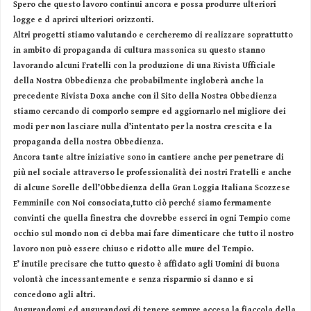
Spero che questo lavoro continui ancora e possa produrre ulteriori
logge e d aprirci ulteriori orizzonti.
Altri progetti stiamo valutando e cercheremo di realizzare soprattutto
in ambito di propaganda di cultura massonica su questo stanno
lavorando alcuni Fratelli con la produzione di una Rivista Ufficiale
della Nostra Obbedienza che probabilmente ingloberà anche la
precedente Rivista Doxa anche con il Sito della Nostra Obbedienza
stiamo cercando di comporlo sempre ed aggiornarlo nel migliore dei
modi per non lasciare nulla d’intentato per la nostra crescita e la
propaganda della nostra Obbedienza.
Ancora tante altre iniziative sono in cantiere anche per penetrare di
più nel sociale attraverso le professionalità dei nostri Fratelli e anche
di alcune Sorelle dell’Obbedienza della Gran Loggia Italiana Scozzese
Femminile con Noi consociata,tutto ciò perché siamo fermamente
convinti che quella finestra che dovrebbe esserci in ogni Tempio come
occhio sul mondo non ci debba mai fare dimenticare che tutto il nostro
lavoro non può essere chiuso e ridotto alle mure del Tempio.
E’ inutile precisare che tutto questo è affidato agli Uomini di buona
volontà che incessantemente e senza risparmio si danno e si
concedono agli altri.
Augurandomi ed augurandovi di tenere sempre accesa la fiaccola della