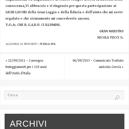
conoscenza,Vi abbraccio e vi ringrazio per questa partecipazione ai
SACRI LAVORI della Gran Loggia e della fiducia e dell’aiuto che mi avete
regalato e che sicuramente mi concederete ancora.
T:.F:.A:. CHE IL G.A.D.U. CI ILLUMINI.
GRAN MAESTRO
NICOLA TUCCI 3:.
AGGIUNGI AI PREFERITI :
PERMALINK
.
«
22/09/2011 – Convegno
04/09/2013 – Comunicato Trattato
festeggiamenti per i 150 anni
amicizia Grecia
»
dell’Unità d’Italia
ARCHIVI