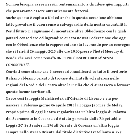
Noi non bisogna avere nessun tentennamento a chiudere quei rapporti
che pensavamo essere autenticamente fraterni.
Anche questo è capito a Noi ed anche in questa occasione abbiamo
fatto prevalere il buon senso a salvaguardia della nostra onorabilità.
Per il futuro ci auguriamo di incontrare altre Obbedienze con le quali
poterci consociare ed ingrandire questa nostra Federazione che oggi
con le Obbedienze che la rappresentano sta lavorando per un convegno
che si terrà il 26 maggio 2013 alle ore 10,00 presso l’hotel Mercury di
Rende che avrà come tema”NON CI PUO’ ESSERE LIBERTA’ SENZA
CONOSCENZA”.
Convinti come siamo che è necessario ramificarsi su tutto il territorio
Italiano abbiamo cercato di trovare dei Fratelli volenterosi nelle
regioni del Nord e del Centro oltre la Sicilia che ci aiutassero a formare
queste lacune territoriali.
Nasce così la loggia Melchisedek all’Oriente di Livorno e sta per
nascere a Palermo giorno 06 aprile 2013 la Loggia Jacques de Molay.
Proprio prima di oggi è stata regolarizzata un’altra loggia di Palazzo
del Sacramento in Cosenza ed è stata gemmata dalla Rispettabile
Loggia 20° Settembre n. 194 all’Oriente di Cosenza un’altra loggia
sempre nello stesso Oriente dal titolo distintivo Fratellanza n. 227.