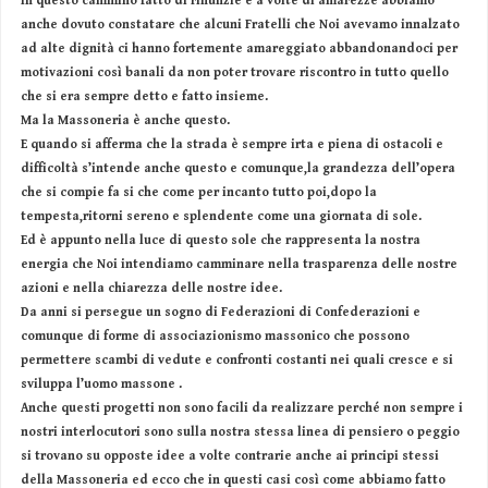
In questo cammino fatto di rinunzie e a volte di amarezze abbiamo
anche dovuto constatare che alcuni Fratelli che Noi avevamo innalzato
ad alte dignità ci hanno fortemente amareggiato abbandonandoci per
motivazioni così banali da non poter trovare riscontro in tutto quello
che si era sempre detto e fatto insieme.
Ma la Massoneria è anche questo.
E quando si afferma che la strada è sempre irta e piena di ostacoli e
difficoltà s’intende anche questo e comunque,la grandezza dell’opera
che si compie fa si che come per incanto tutto poi,dopo la
tempesta,ritorni sereno e splendente come una giornata di sole.
Ed è appunto nella luce di questo sole che rappresenta la nostra
energia che Noi intendiamo camminare nella trasparenza delle nostre
azioni e nella chiarezza delle nostre idee.
Da anni si persegue un sogno di Federazioni di Confederazioni e
comunque di forme di associazionismo massonico che possono
permettere scambi di vedute e confronti costanti nei quali cresce e si
sviluppa l’uomo massone .
Anche questi progetti non sono facili da realizzare perché non sempre i
nostri interlocutori sono sulla nostra stessa linea di pensiero o peggio
si trovano su opposte idee a volte contrarie anche ai principi stessi
della Massoneria ed ecco che in questi casi così come abbiamo fatto