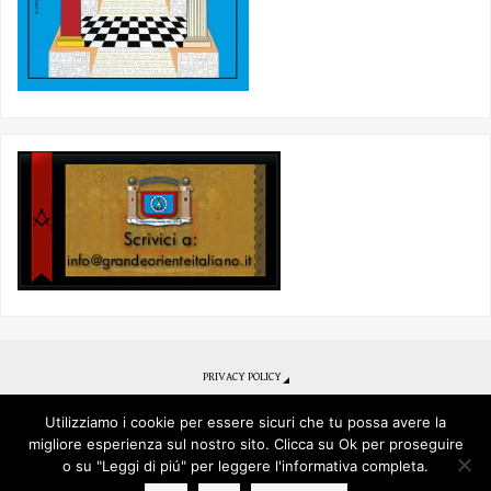
PRIVACY POLICY
Se desideri ottenere un primo contatto per diventare Libero Muratore
clicca qui
Utilizziamo i cookie per essere sicuri che tu possa avere la
migliore esperienza sul nostro sito. Clicca su Ok per proseguire
o su "Leggi di piú" per leggere l'informativa completa.
© 2017 - Grande Oriente Italiano - Obbedienza Piazza del Gesù