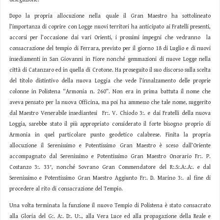
Dopo la propria allocuzione nella quale il Gran Maestro ha sottolineato
l’importanza di coprire con Logge nuovi territori ha anticipato ai Fratelli presenti,
accorsi per l’occasione dai vari Orienti, i prossimi impegni che vedranno la
consacrazione del tempio di Ferrara, previsto per il giorno 18 di Luglio e di nuovi
insediamenti in San Giovanni in Fiore nonché gemmazioni di nuove Logge nella
città di Catanzaro ed in quella di Crotone. Ha proseguito il suo discorso sulla scelta
del titolo distintivo della nuova Loggia che vede l’innalzamento delle proprie
colonne in Polistena “Armonia n. 260”. Non era in prima battuta il nome che
aveva pensato per la nuova Officina, ma poi ha ammesso che tale nome, suggerito
dal Maestro Venerabile insediantesi Fr:. V. Chiodo 3:. e dai Fratelli della nuova
Loggia, sarebbe stato il più appropriato considerato il forte bisogno proprio di
Armonia in quel particolare punto geodetico calabrese. Finita la propria
allocuzione il Serenissimo e Potentissimo Gran Maestro è sceso dall’Oriente
accompagnato dal Serenissimo e Potentissimo Gran Maestro Onorario Fr:. P.
Costanzo 3:. 33°, nonché Sovrano Gran Commendatore del R:.S:.A:.A:. e dal
Serenissimo e Potentissimo Gran Maestro Aggiunto Fr:. D. Marino 3:. al fine di
procedere al rito di consacrazione del Tempio.
Una volta terminata la funzione il nuovo Tempio di Polistena è stato consacrato
alla Gloria del G:. A:. D:. U:., alla Vera Luce ed alla propagazione della Reale e