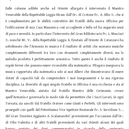
Dalle colonne adibite anche ad Oriente allargato è intervenuto il Maestro
Venerabile della Rispettabile Loggia Hiram dall’Or:. di Crotone Fr:. A. Albo 3:. che si
è complimentato per le abilità costruttive dei Fratelli della nuova Officina per
l’edificazione di una Casa Massonica così accogliente e bella ed ha augurato anni
di pace e serenità. In particolare l’intervento del Gran Bibliotecario Fr:. L. Masciari
3:. nonché M:. V:. della Rispettabile Loggia A. Einstain all’Oriente di Catanzaro ha
sottolineato che l’Armonia in musica è il risultato di artisti che suonano musiche
completamente differenti tra loro con strumenti completamente diversi, ma la
melodia prodotta è perfettamente armonica. Tutto questo è anche il risultato di
regole ferree che possono essere ricondotte alla matematica. Pitagora insegnava la
musica rapportata alla matematica solo ai suoi Allievi che dimostravano di essere
dotati di capacità tali da comprendere i suoi insegnamenti e la sua rigorosa
disciplina. La diversità di ogni singolo Fratello in Officina è una ricchezza e sta al
Maestro Venerabile, aiutato dal Fratello Maestro delle Cerimonie, creare
quell’Armonia e governarla in modo tale da permettere che i Sacri Lavori, in ogni
Tornata, sia sanciti dal Fratello Oratore come Giusti e Perfetti. Gli interventi sono
proseguiti con quelli del Potentissimo Vice Ispettore Nazionale Fr:. S. Servidone 3:. ,
del Gran Tesoriere Aggiunto A. Scalamandre’ proveniente per l’occasione dall’Or:.
di Vibo Valentia e di altri Fratelli provenienti da vari Orienti alcuni dei quali
hanno portato dei doni commemorativi in ricordo della cerimonia