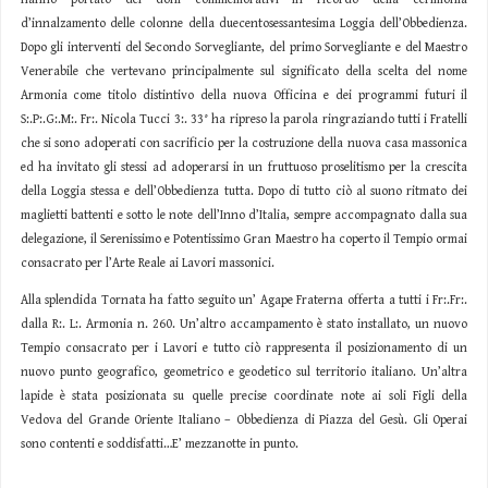
d’innalzamento delle colonne della duecentosessantesima Loggia dell’Obbedienza.
Dopo gli interventi del Secondo Sorvegliante, del primo Sorvegliante e del Maestro
Venerabile che vertevano principalmente sul significato della scelta del nome
Armonia come titolo distintivo della nuova Officina e dei programmi futuri il
S:.P:.G:.M:. Fr:. Nicola Tucci 3:. 33° ha ripreso la parola ringraziando tutti i Fratelli
che si sono adoperati con sacrificio per la costruzione della nuova casa massonica
ed ha invitato gli stessi ad adoperarsi in un fruttuoso proselitismo per la crescita
della Loggia stessa e dell’Obbedienza tutta. Dopo di tutto ciò al suono ritmato dei
maglietti battenti e sotto le note dell’Inno d’Italia, sempre accompagnato dalla sua
delegazione, il Serenissimo e Potentissimo Gran Maestro ha coperto il Tempio ormai
consacrato per l’Arte Reale ai Lavori massonici.
Alla splendida Tornata ha fatto seguito un’ Agape Fraterna offerta a tutti i Fr:.Fr:.
dalla R:. L:. Armonia n. 260. Un’altro accampamento è stato installato, un nuovo
Tempio consacrato per i Lavori e tutto ciò rappresenta il posizionamento di un
nuovo punto geografico, geometrico e geodetico sul territorio italiano. Un’altra
lapide è stata posizionata su quelle precise coordinate note ai soli Figli della
Vedova del Grande Oriente Italiano – Obbedienza di Piazza del Gesù. Gli Operai
sono contenti e soddisfatti…E’ mezzanotte in punto.