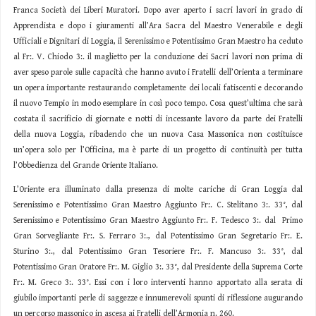
Franca Società dei Liberi Muratori. Dopo aver aperto i sacri lavori in grado di
Apprendista e dopo i giuramenti all’Ara Sacra del Maestro Venerabile e degli
Ufficiali e Dignitari di Loggia, il Serenissimo e Potentissimo Gran Maestro ha ceduto
al Fr:. V. Chiodo 3:. il maglietto per la conduzione dei Sacri lavori non prima di
aver speso parole sulle capacità che hanno avuto i Fratelli dell’Orienta a terminare
un opera importante restaurando completamente dei locali fatiscenti e decorando
il nuovo Tempio in modo esemplare in così poco tempo. Cosa quest’ultima che sarà
costata il sacrificio di giornate e notti di incessante lavoro da parte dei Fratelli
della nuova Loggia, ribadendo che un nuova Casa Massonica non costituisce
un’opera solo per l’Officina, ma è parte di un progetto di continuità per tutta
l’Obbedienza del Grande Oriente Italiano.
L’Oriente era illuminato dalla presenza di molte cariche di Gran Loggia dal
Serenissimo e Potentissimo Gran Maestro Aggiunto Fr:. C. Stelitano 3:. 33°, dal
Serenissimo e Potentissimo Gran Maestro Aggiunto Fr:. F. Tedesco 3:. dal Primo
Gran Sorvegliante Fr:. S. Ferraro 3:., dal Potentissimo Gran Segretario Fr:. E.
Sturino 3:., dal Potentissimo Gran Tesoriere Fr:. F. Mancuso 3:. 33°, dal
Potentissimo Gran Oratore Fr:. M. Giglio 3:. 33°, dal Presidente della Suprema Corte
Fr:. M. Greco 3:. 33°. Essi con i loro interventi hanno apportato alla serata di
giubilo importanti perle di saggezze e innumerevoli spunti di riflessione augurando
un percorso massonico in ascesa ai Fratelli dell’Armonia n. 260.